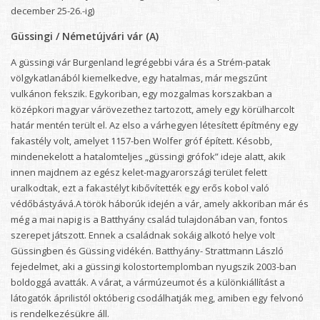
december 25-26.-ig)
Güssingi / Németújvári vár (A)
A güssingi vár Burgenland legrégebbi vára és a Strém-patak
völgykatlanából kiemelkedve, egy hatalmas, már megszűnt
vulkánon fekszik. Egykoriban, egy mozgalmas korszakban a
középkori magyar várövezethez tartozott, amely egy körülharcolt
határ mentén terült el. Az elso a várhegyen létesített építmény egy
fakastély volt, amelyet 1157-ben Wolfer gróf épített. Késobb,
mindenekelott a hatalomteljes „güssingi grófok” ideje alatt, akik
innen majdnem az egész kelet-magyarországi terület felett
uralkodtak, ezt a fakastélyt kibővítették egy erős kobol való
védőbástyává.A török háborúk idején a vár, amely akkoriban már és
még a mai napig is a Batthyány család tulajdonában van, fontos
szerepet játszott. Ennek a családnak sokáig alkotó helye volt
Güssingben és Güssing vidékén. Batthyány- Strattmann László
fejedelmet, aki a güssingi kolostortemplomban nyugszik 2003-ban
boldoggá avatták. A várat, a vármúzeumot és a különkiállítást a
látogatók áprilistól októberig csodálhatják meg, amiben egy felvonó
is rendelkezésükre áll.