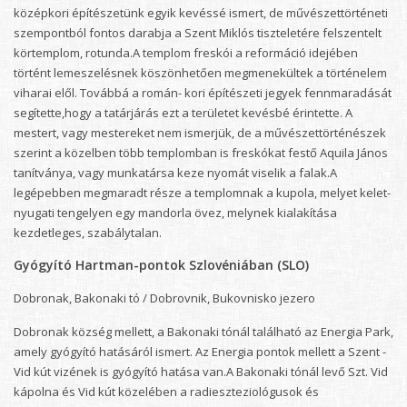
középkori építészetünk egyik kevéssé ismert, de művészettörténeti
szempontból fontos darabja a Szent Miklós tiszteletére felszentelt
körtemplom, rotunda.A templom freskói a reformáció idejében
történt lemeszelésnek köszönhetően megmenekültek a történelem
viharai elől. Továbbá a román- kori építészeti jegyek fennmaradását
segítette,hogy a tatárjárás ezt a területet kevésbé érintette. A
mestert, vagy mestereket nem ismerjük, de a művészettörténészek
szerint a közelben több templomban is freskókat festő Aquila János
tanítványa, vagy munkatársa keze nyomát viselik a falak.A
legépebben megmaradt része a templomnak a kupola, melyet kelet-
nyugati tengelyen egy mandorla övez, melynek kialakítása
kezdetleges, szabálytalan.
Gyógyító Hartman-pontok Szlovéniában (SLO)
Dobronak, Bakonaki tó / Dobrovnik, Bukovnisko jezero
Dobronak község mellett, a Bakonaki tónál található az Energia Park,
amely gyógyító hatásáról ismert. Az Energia pontok mellett a Szent -
Vid kút vizének is gyógyító hatása van.A Bakonaki tónál levő Szt. Vid
kápolna és Vid kút közelében a radieszteziológusok és