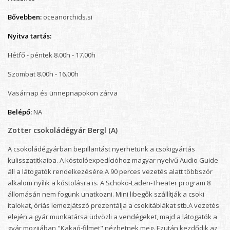
Bővebben:
oceanorchids.si
Nyitva tartás:
Hétfő - péntek 8.00h - 17.00h
Szombat 8.00h - 16.00h
Vasárnap és ünnepnapokon zárva
Belépő:
NA
Zotter csokoládégyár Bergl (A)
A csokoládégyárban bepillantást nyerhetünk a csokigyártás
kulisszatitkaiba. A kóstolóexpedícióhoz magyar nyelvű Audio Guide
áll a látogatók rendelkezésére.A 90 perces vezetés alatt többször
alkalom nyílik a kóstolásra is. A Schoko-Laden-Theater program 8
állomásán nem fogunk unatkozni. Mini libegők szállítják a csoki
italokat, óriás lemezjátszó prezentálja a csokitáblákat stb.A vezetés
elején a gyár munkatársa üdvözli a vendégeket, majd a látogatók a
gyár mozijában "Kakaó-filmet" nézhetnek meg. Ezután kezdődik az