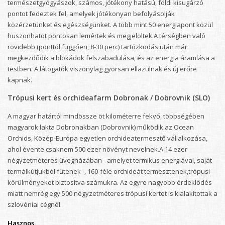
természetgyógyászok, számos, jótékony hatású, földi kisugárzó
pontot fedeztek fel, amelyek jótékonyan befolyásolják
közérzetünket és egészségünket. A több mint 50 energiapont közül
huszonhatot pontosan lemértek és megjelöltek.A térségben való
rövidebb (ponttól függően, 8-30 perc) tartózkodás után már
megkezdődik a blokádok felszabadulása, és az energia áramlása a
testben. A látogatók viszonylag gyorsan ellazulnak és új erőre
kapnak.
Trópusi kert és orchideafarm Dobronak / Dobrovnik (SLO)
A magyar határtól mindössze öt kilométerre fekvő, többségében
magyarok lakta Dobronakban (Dobrovnik) működik az Ocean
Orchids, Közép-Európa egyetlen orchideatermesztő vállalkozása,
ahol évente csaknem 500 ezer növényt nevelnek.A 14 ezer
négyzetméteres üvegházában - amelyet termikus energiával, saját
termálkútjukból fűtenek -, 160-féle orchideát termesztenek,trópusi
körülményeket biztosítva számukra. Az egyre nagyobb érdeklődés
miatt nemrég egy 500 négyzetméteres trópusi kertet is kialakítottak a
szlovéniai cégnél.
Hasznos