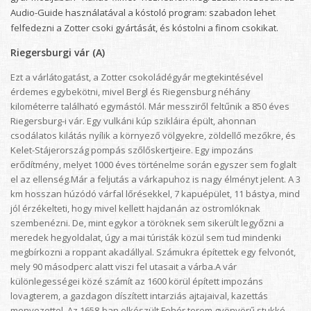
Audio-Guide használatával a kóstoló program: szabadon lehet
felfedezni a Zotter csoki gyártását, és kóstolni a finom csokikat.
Riegersburgi vár (A)
Ezt a várlátogatást, a Zotter csokoládégyár megtekintésével
érdemes egybekötni, mivel Bergl és Riegensburg néhány
kilométerre található egymástól. Már messziről feltűnik a 850 éves
Riegersburg-i vár. Egy vulkáni kúp szikláira épült, ahonnan
csodálatos kilátás nyílik a környező völgyekre, zöldellő mezőkre, és
Kelet-Stájerország pompás szőlőskertjeire. Egy impozáns
erődítmény, melyet 1000 éves történelme során egyszer sem foglalt
el az ellenség.Már a feljutás a várkapuhoz is nagy élményt jelent. A 3
km hosszan húzódó várfal lőrésekkel, 7 kapuépület, 11 bástya, mind
jól érzékelteti, hogy mivel kellett hajdanán az ostromlóknak
szembenézni. De, mint egykor a töröknek sem sikerült legyőzni a
meredek hegyoldalat, úgy a mai túristák közül sem tud mindenki
megbírkozni a roppant akadállyal. Számukra építettek egy felvonót,
mely 90 másodperc alatt viszi fel utasait a várba.A vár
különlegességei közé számít az 1600 körül épített impozáns
lovagterem, a gazdagon díszített intarziás ajtajaival, kazettás
menyezettel. Az 1658-ban elkészült Fehér terem gyönyörű stukkó