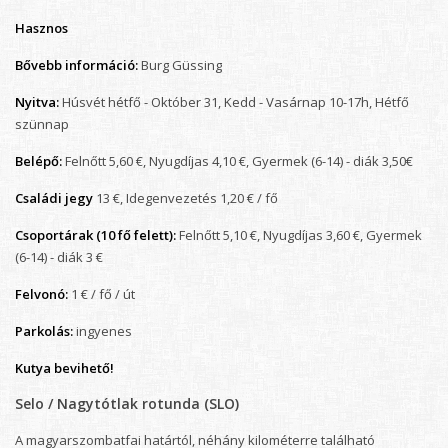
Hasznos
Bővebb információ:
Burg Güssing
Nyitva:
Húsvét hétfő - Október 31, Kedd - Vasárnap 10-17h, Hétfő
szünnap
Belépő:
Felnőtt 5,60 €, Nyugdíjas 4,10 €, Gyermek (6-14) - diák 3,50€
Családi jegy
13 €, Idegenvezetés 1,20 € / fő
Csoportárak (10 fő felett):
Felnőtt 5,10 €, Nyugdíjas 3,60 €, Gyermek
(6-14) - diák 3 €
Felvonó:
1 € / fő / út
Parkolás:
ingyenes
Kutya bevihető!
Selo / Nagytótlak rotunda (SLO)
A magyarszombatfai határtól, néhány kilométerre található