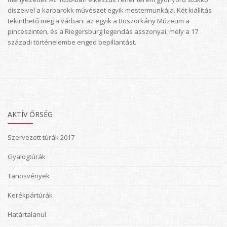
díszeivel a karbarokk művészet egyik mestermunkája. Két kiállítás
tekinthető meg a várban: az egyik a Boszorkány Múzeum a
pinceszinten, és a Riegersburg legendás asszonyai, mely a 17.
századi történelembe enged bepillantást.
AKTÍV ŐRSÉG
Szervezett túrák 2017
Gyalogtúrák
Tanösvények
Kerékpártúrák
Határtalanul