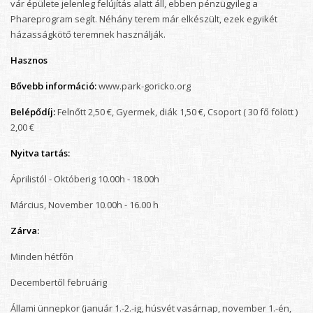
vár épülete jelenleg felújítás alatt áll, ebben pénzügyileg a
Phareprogram segít. Néhány terem már elkészült, ezek egyikét
házasságkötő teremnek használják.
Hasznos
Bővebb információ:
www.park-goricko.org
Belépődíj:
Felnőtt 2,50 €, Gyermek, diák 1,50 €, Csoport ( 30 fő fölött )
2,00 €
Nyitva tartás:
Áprilistól - Októberig 10.00h - 18.00h
Március, November 10.00h - 16.00 h
Zárva:
Minden hétfőn
Decembertől februárig
Állami ünnepkor (január 1.-2.-ig, húsvét vasárnap, november 1.-én,