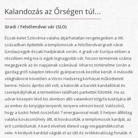
Kalandozás az Őrségen túl...
Gradi / Felsőlendvai vár (SLO)
Észak-kelet Szlovénia valaha átjárhatatlan rengetegeiben a XIII.
században építették a templomosok a felsőlendvai/gradi várat
(Lindau) egyik északi hadjáratuk során. A gradi vár Európa ebben a
részében még ma is egyik legnagyobb vár, hiszen termeinek száma
megegyezik az év napjainak számával. Viharos történelme során a
gazdag grófi tulajdon tékozló gyáriparosok kezébe került. A második
világháborút követően a Vörös Hadsereg kórházat működtetett
benne. Hűvös áprilisi idő volt, a katonák a barokk kandallókat és
cserépkályhákat a termekben található parkettel fűtötték. Ha az
udvar közepén lévő kis dombon álló valamikori tölgyfa tuskójára áll
az ember és kinyújtja tenyerét, tenyere vérezni kezd. Valószínű,
hogy a tuskó felett összefutó 7 energiavonal miatt. E helyen állítólag
valaha kovácsműhely állt, itt kovácsolták a templomosok kardját, az
erő szimbólumát. A kard elveheti életed vagy megajándékozhat
vele. A királyok karddal vágták el az idő és örökkévalóság fonalát. A