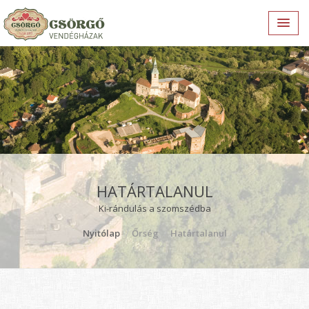
HATÁRTALANUL
Ki-rándulás a szomszédba
Nyitólap
Őrség
Határtalanul